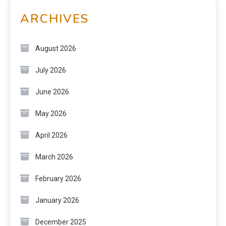
ARCHIVES
August 2026
July 2026
June 2026
May 2026
April 2026
March 2026
February 2026
January 2026
December 2025