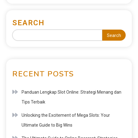
SEARCH
Search
RECENT POSTS
Panduan Lengkap Slot Online: Strategi Menang dan
Tips Terbaik
Unlocking the Excitement of Mega Slots: Your
Ultimate Guide to Big Wins