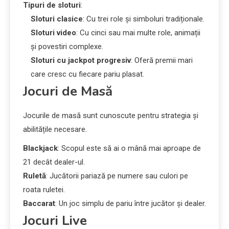
Tipuri de sloturi
:
Sloturi clasice
: Cu trei role și simboluri tradiționale.
Sloturi video
: Cu cinci sau mai multe role, animații
și povestiri complexe.
Sloturi cu jackpot progresiv
: Oferă premii mari
care cresc cu fiecare pariu plasat.
Jocuri de Masă
Jocurile de masă sunt cunoscute pentru strategia și
abilitățile necesare.
Blackjack
: Scopul este să ai o mână mai aproape de
21 decât dealer-ul.
Ruletă
: Jucătorii pariază pe numere sau culori pe
roata ruletei.
Baccarat
: Un joc simplu de pariu între jucător și dealer.
Jocuri Live