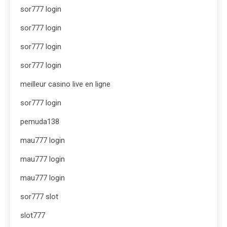
sor777 login
sor777 login
sor777 login
sor777 login
meilleur casino live en ligne
sor777 login
pemuda138
mau777 login
mau777 login
mau777 login
sor777 slot
slot777