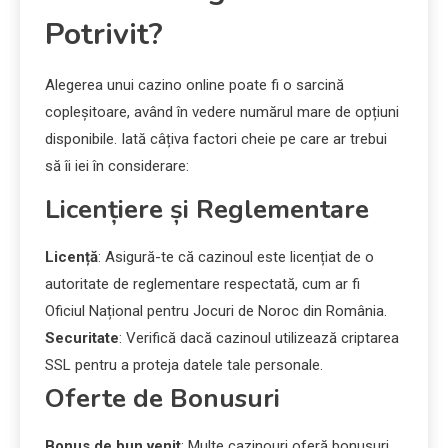
Potrivit?
Alegerea unui cazino online poate fi o sarcină
copleșitoare, având în vedere numărul mare de opțiuni
disponibile. Iată câțiva factori cheie pe care ar trebui
să îi iei în considerare:
Licențiere și Reglementare
Licență
: Asigură-te că cazinoul este licențiat de o
autoritate de reglementare respectată, cum ar fi
Oficiul Național pentru Jocuri de Noroc din România.
Securitate
: Verifică dacă cazinoul utilizează criptarea
SSL pentru a proteja datele tale personale.
Oferte de Bonusuri
Bonus de bun venit
: Multe cazinouri oferă bonusuri