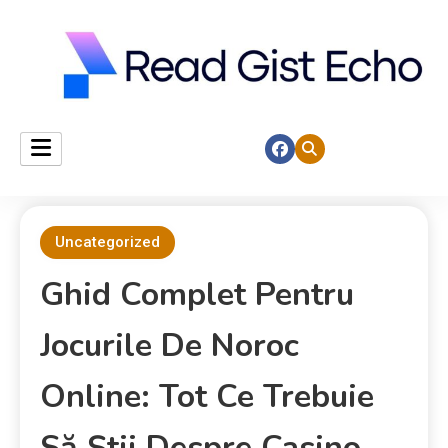
Amplifying the stories that matter
Read Gist Echo
Uncategorized
Ghid Complet Pentru
Jocurile De Noroc
Online: Tot Ce Trebuie
Să Știi Despre Casino