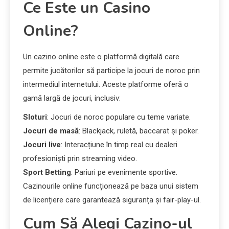
Ce Este un Casino
Online?
Un cazino online este o platformă digitală care
permite jucătorilor să participe la jocuri de noroc prin
intermediul internetului. Aceste platforme oferă o
gamă largă de jocuri, inclusiv:
Sloturi
: Jocuri de noroc populare cu teme variate.
Jocuri de masă
: Blackjack, ruletă, baccarat și poker.
Jocuri live
: Interacțiune în timp real cu dealeri
profesioniști prin streaming video.
Sport Betting
: Pariuri pe evenimente sportive.
Cazinourile online funcționează pe baza unui sistem
de licențiere care garantează siguranța și fair-play-ul.
Cum Să Alegi Cazino-ul