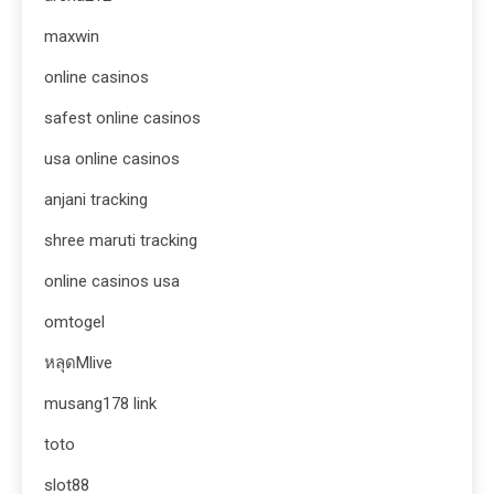
maxwin
online casinos
safest online casinos
usa online casinos
anjani tracking
shree maruti tracking
online casinos usa
omtogel
หลุดMlive
musang178 link
toto
slot88