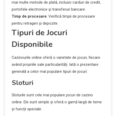
mai multe metode de plată, inclusiv carduri de credit,
portofele electronice și transferuri bancare.
Timp de procesare
: Verifică timpii de procesare
pentru retrageri și depozite.
Tipuri de Jocuri
Disponibile
Cazinourile online oferă o varietate de jocuri, fiecare
având propriile sale particularități. Iată o prezentare
generală a celor mai populare tipuri de jocuri:
Sloturi
Sloturile sunt cele mai populare jocuri de cazino
online. Ele sunt simple și oferă o gamă largă de teme
și funcții speciale.