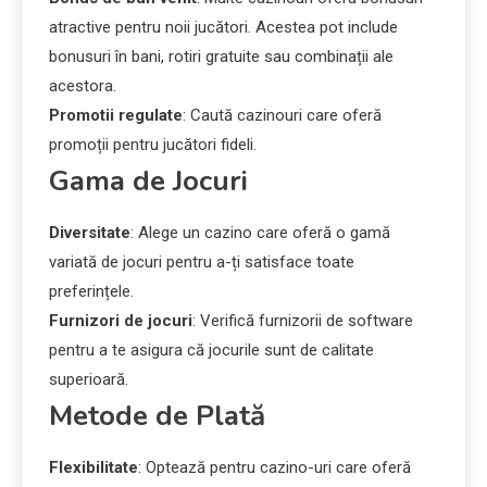
atractive pentru noii jucători. Acestea pot include
bonusuri în bani, rotiri gratuite sau combinații ale
acestora.
Promotii regulate
: Caută cazinouri care oferă
promoții pentru jucători fideli.
Gama de Jocuri
Diversitate
: Alege un cazino care oferă o gamă
variată de jocuri pentru a-ți satisface toate
preferințele.
Furnizori de jocuri
: Verifică furnizorii de software
pentru a te asigura că jocurile sunt de calitate
superioară.
Metode de Plată
Flexibilitate
: Optează pentru cazino-uri care oferă